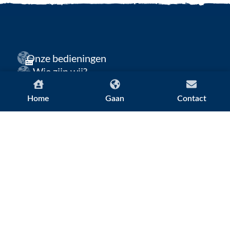
Onze bedieningen
Wie zijn wij?
Onze waarden
Home
Gaan
Contact
Het gebed
Onze geschiedenis
WEC Nederland – Deel van een
wereldwijde opdracht.