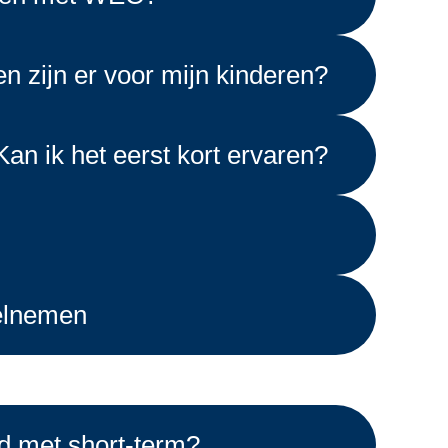
 zijn er voor mijn kinderen?
n ik het eerst kort ervaren?
eelnemen
d met short-term?