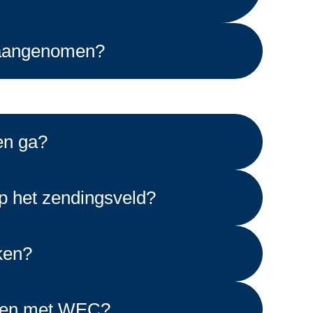
n aangenomen?
en ga?
op het zendingsveld?
ken?
oen met WEC?