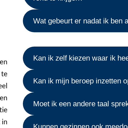
Wat gebeurt er nadat ik be
Kan ik zelf kiezen waar ik he
den
 te
Kan ik mijn beroep inzetten 
eel
den
Moet ik een andere taal spre
tie
 in
Kunnen gezinnen ook meed