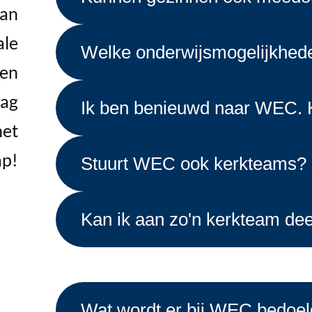
dan
ale
Welke onderwijsmogelijkheden
een
aag
Ik ben benieuwd naar WEC. Ka
het
ap!
Stuurt WEC ook kerkteams?
Kan ik aan zo'n kerkteam d
Wat wordt er bij WEC bedoel