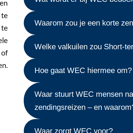
een
 te
Waarom zou je een korte zen
 te
ele
Welke valkuilen zou Short-t
 of
en.
Hoe gaat WEC hiermee om?
Waar stuurt WEC mensen naa
zendingsreizen – en waarom
Waar zorgt WEC voor?