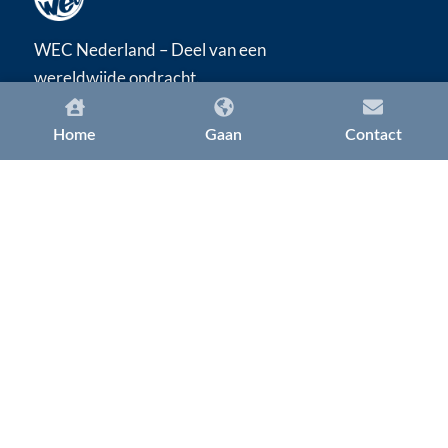
WEC Nederland – Deel van een
wereldwijde opdracht.
WEC Nederland is onderdeel van WEC
Home
Gaan
Contact
International, een wereldwijde
evangelische zendingsorganisatie die
actief is onder onbereikte volken in
ongeveer 90 landen, met ruim 1900
medewerkers uit bijna 80 landen.
© 2025 WEC Nederland All rights
reserved